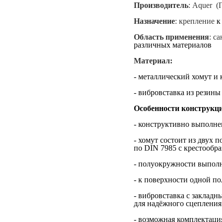
Производитель
:
Aquer
(
Назначение
: крепление
к 
Область применения
: с
различных материалов
Материал:
- металлический хомут и
- вибровставка из резин
Особенности конструкц
- конструктивно выполне
- хомут состоит из двух
по DIN 7985 с крестообр
- полуокружности выполн
- к поверхности одной п
- вибровставка с заклад
для надёжного сцепления
- возможная комплектаци