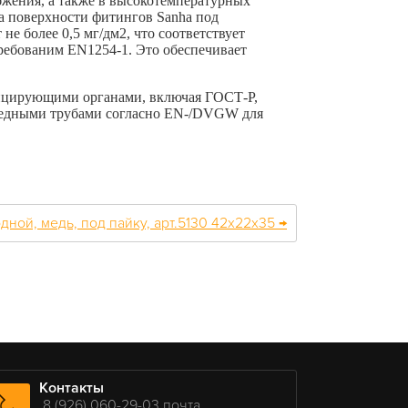
абжения, а также в высокотемпературных
а поверхности фитингов Sanha под
не более 0,5 мг/дм2, что соответствует
требованим
EN
1254-1. Это обеспечивает
цирующими органами, включая ГОСТ-Р,
медными трубами согласно EN-/DVGW для
дной, медь, под пайку, арт.5130 42х22х35 →
Контакты
8 (926) 060-29-03 почта