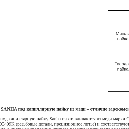
Мягка
пайка
Тверда
пайка
SANHA под капиллярную пайку из меди – отлично зарекомен
под капиллярную пайку Sanha изготавливаются из меди марки 
CC499K (резьбовые детали, прецизионное литье) и соответствую