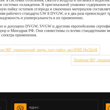
ния
в системах отопления, сжатого воздуха и питьевого водосн
 и системах охлаждения. В оригинальной упаковке содержание н
ую пайку остатков углерода и смазочных материалов составляет 
иям рабочего стандарта GW 8 DVGW, и в два раза превосходит 
надежность и универсальность в их применении.
но и допущено DVGW, SVGW и другими европейскими сертифи
дзор и Минздрав РФ. Они совместимы со всеми стандартными 
 спектра применения.
ик 90°, переходной, медь, под пайку, арт.5130 14х12х14
Тройник 90°, перехо
Адрес:
м