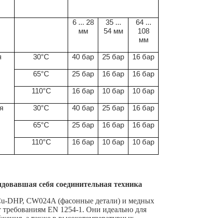
6 ... 28
35 ...
64 ...
мм
54 мм
108
мм
я
30°C
40 бар
25 бар
16 бар
65°C
25 бар
16 бар
16 бар
110°C
16 бар
10 бар
10 бар
я
30°C
40 бар
25 бар
16 бар
65°C
25 бар
16 бар
16 бар
110°C
16 бар
10 бар
10 бар
довавшая себя соединительная техника
Cu-DHP, CW024A (фасонные детали) и медных
т требованиям EN 1254-1. Они идеально для