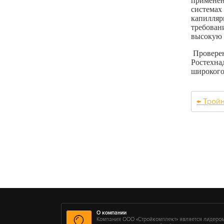
примене
системах
капиллярн
требован
высокую 
Провере
Ростехна
широкого
← Тройн
О компании
Компания ООО «Стройкомплект» является лидеро