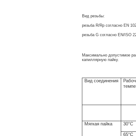
Вид резьбы:
резьба R/Rp согласно EN 10
резьба G согласно EN/ISO 2
Максимально допустимое раб
капиллярную пайку.
Вид соединения
Рабоч
темпе
Мягкая пайка
30°C
65°C